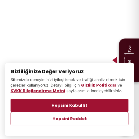
İLETIŞIM
Eğitim Mahallesi Poyraz Sokak Ertogay İş Merkezi Kat : 5 Daire
: 14-15, Kadıköy İstanbul / Türkiye
+90 216 338 45 25 / 444 EXPO(3976)
info@tgexpo.com
Gizliliğinize Değer Veriyoruz
Sitemizde deneyiminizi iyileştirmek ve trafiği analiz etmek için
Gizlilik Politikası
çerezler kullanıyoruz. Detaylı bilgi için
ve
KVKK Bilgilendirme Metni
sayfalarımızı inceleyebilirsiniz.
Hepsini Kabul Et
Seyahatlerinizi Expoland Tour ile planlamak
için buraya tıklayın!
Hepsini Reddet
Wibisoft
© 2026 | TG Expo Tüm Hakları Saklıdır.