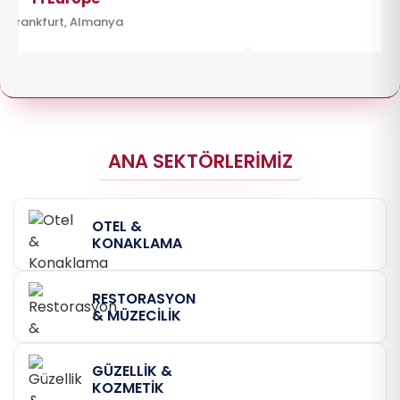
İstanbul, Türkiye
İstanbu
ANA SEKTÖRLERİMİZ
OTEL &
KONAKLAMA
RESTORASYON
& MÜZECİLİK
GÜZELLİK &
KOZMETİK